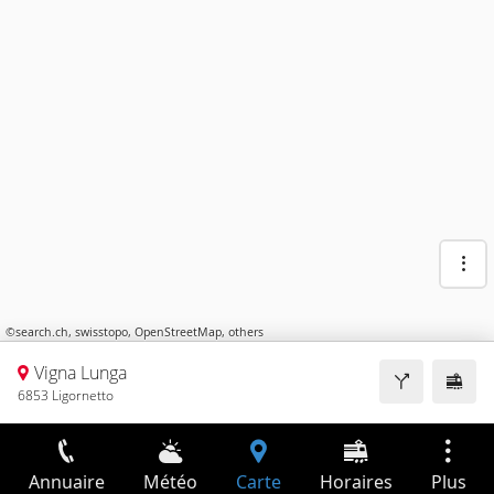
©
search.ch
,
swisstopo
,
OpenStreetMap
,
others
Vigna Lunga
6853 Ligornetto
Annuaire
Météo
Carte
Horaires
Plus