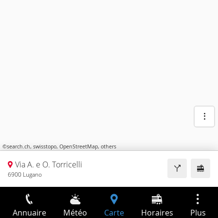
©
search.ch
,
swisstopo
,
OpenStreetMap
,
others
Via A. e O. Torricelli
6900 Lugano
Annuaire
Météo
Carte
Horaires
Plus