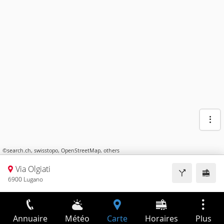
©
search.ch
,
swisstopo
,
OpenStreetMap
,
others
Via Olgiati
6900 Lugano
Annuaire
Météo
Carte
Horaires
Plus