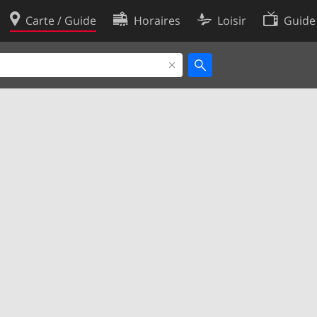
Carte / Guide
Horaires
Loisir
Guide
Politique en matière de cooki
utilisation
Préférences de cookies
des données
Développeurs