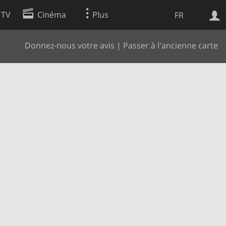
 TV
Cinéma
Plus
FR
Donnez-nous votre avis
|
Passer à l'ancienne carte
es
Web
Apps