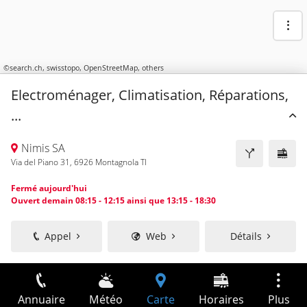
©
search.ch
,
swisstopo
,
OpenStreetMap
,
others
Electroménager, Climatisation, Réparations,
...
Nimis SA
Via del Piano 31, 6926 Montagnola TI
Fermé aujourd'hui
Ouvert demain 08:15 - 12:15 ainsi que 13:15 - 18:30
Appel
Web
Détails
Annuaire
Météo
Carte
Horaires
Plus