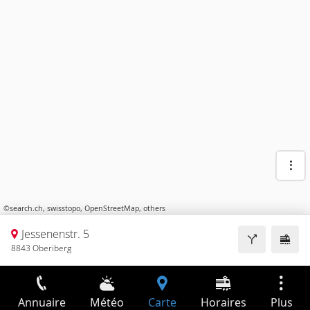
©
search.ch
,
swisstopo
,
OpenStreetMap
,
others
Jessenenstr. 5
8843 Oberiberg
Annuaire
Météo
Carte
Horaires
Plus