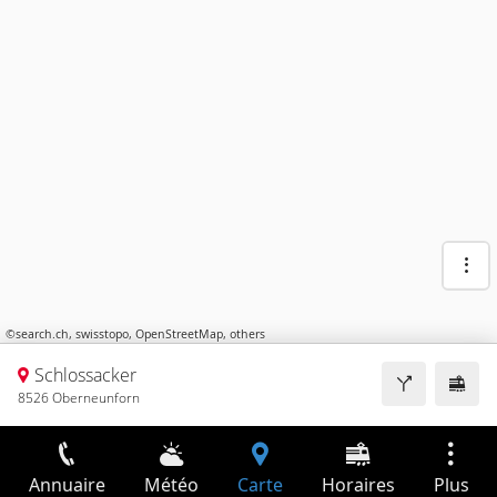
©
search.ch
,
swisstopo
,
OpenStreetMap
,
others
Schlossacker
8526 Oberneunforn
Annuaire
Météo
Carte
Horaires
Plus