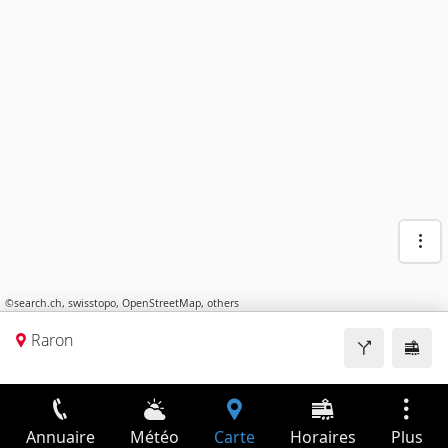
©
search.ch
,
swisstopo
,
OpenStreetMap
,
others
Raron
Annuaire
Météo
Carte
Horaires
Plus