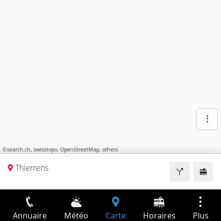
©
search.ch
,
swisstopo
,
OpenStreetMap
,
others
Thierrens
Annuaire
Météo
Carte
Horaires
Plus