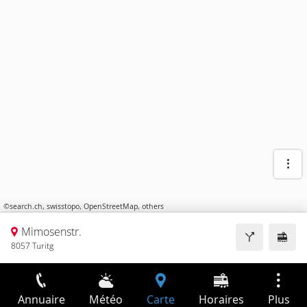
©
search.ch
,
swisstopo
,
OpenStreetMap
,
others
Mimosenstr.
8057 Turitg
Annuaire
Météo
Carte
Horaires
Plus