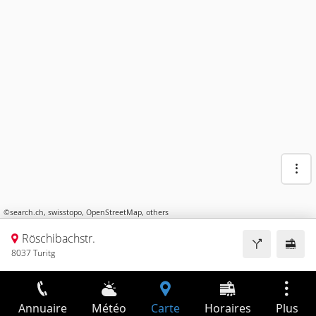
©
search.ch
,
swisstopo
,
OpenStreetMap
,
others
Röschibachstr.
8037 Turitg
Annuaire
Météo
Carte
Horaires
Plus