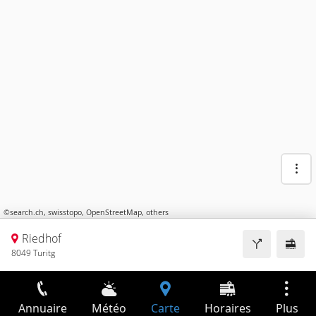
©
search.ch
,
swisstopo
,
OpenStreetMap
,
others
Riedhof
8049 Turitg
Annuaire
Météo
Carte
Horaires
Plus