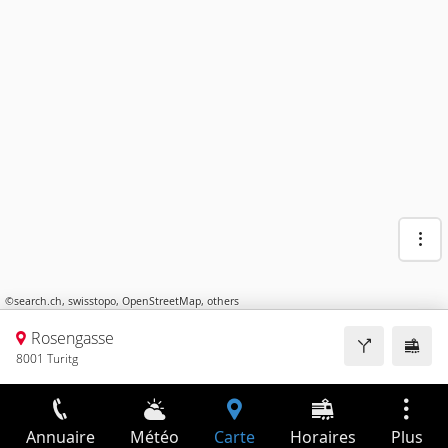
©
search.ch
,
swisstopo
,
OpenStreetMap
,
others
Rosengasse
8001 Turitg
Annuaire
Météo
Carte
Horaires
Plus