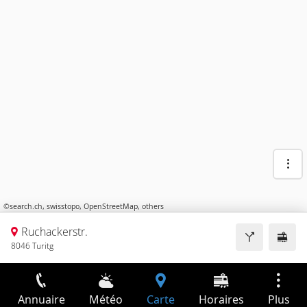
©
search.ch
,
swisstopo
,
OpenStreetMap
,
others
Ruchackerstr.
8046 Turitg
Annuaire
Météo
Carte
Horaires
Plus