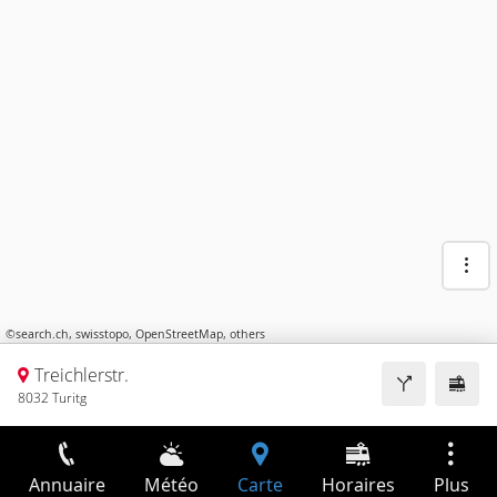
©
search.ch
,
swisstopo
,
OpenStreetMap
,
others
Treichlerstr.
8032 Turitg
Annuaire
Météo
Carte
Horaires
Plus