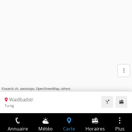
©
search.ch
,
swisstopo
,
OpenStreetMap
,
others
Waidbadstr.
Turitg
Annuaire
Météo
Carte
Horaires
Plus