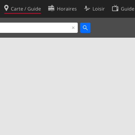
Carte / Guide
Horaires
Loisir
Guide
Politique en matière de cooki
utilisation
Préférences de cookies
des données
Développeurs