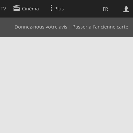
 TV
Cinéma
Plus
FR
Donnez-nous votre avis
|
Passer à l'ancienne carte
es
Web
Apps