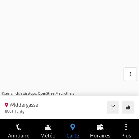
©
search.ch
,
swisstopo
,
OpenStreetMap
,
others
Widdergasse
8001 Turitg
Annuaire
Météo
Carte
Horaires
Plus