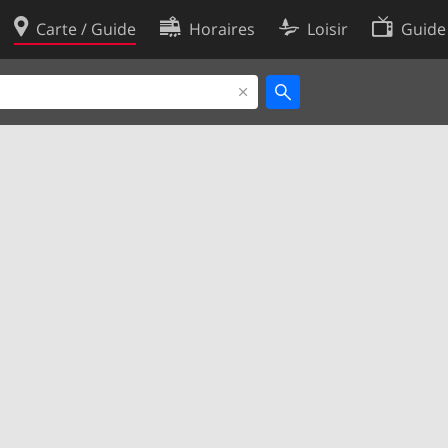
Carte / Guide
Horaires
Loisir
Guide
Politique en matière de cooki
utilisation
Préférences de cookies
des données
Développeurs