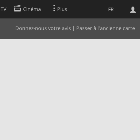
 TV
Cinéma
Plus
FR
Donnez-nous votre avis
|
Passer à l'ancienne carte
es
Web
Apps