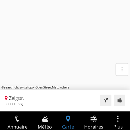
©
search.ch
,
swisstopo
,
OpenStreetMap
,
others
Zelgstr.
8003 Turitg
Annuaire
Météo
Carte
Horaires
Plus