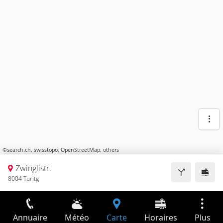
©
search.ch
,
swisstopo
,
OpenStreetMap
,
others
Zwinglistr.
8004 Turitg
Annuaire
Météo
Carte
Horaires
Plus