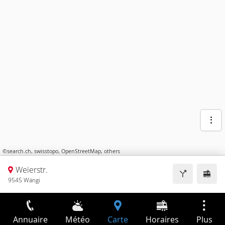
©
search.ch
,
swisstopo
,
OpenStreetMap
,
others
Weierstr.
9545 Wängi
Annuaire
Météo
Carte
Horaires
Plus