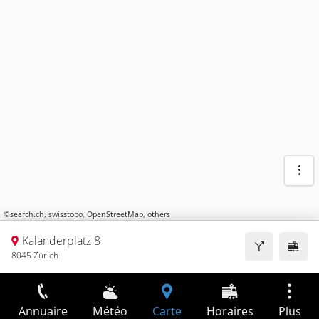
©
search.ch
,
swisstopo
,
OpenStreetMap
,
others
Kalanderplatz 8
8045 Zürich
Annuaire
Météo
Carte
Horaires
Plus