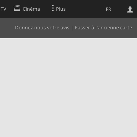
 TV
Cinéma
Plus
FR
Donnez-nous votre avis
|
Passer à l'ancienne carte
es
Web
Apps