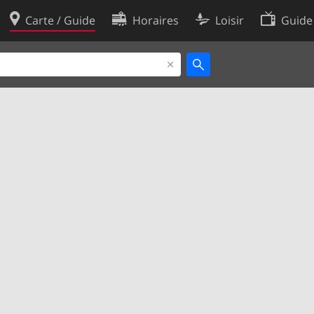
Carte / Guide
Horaires
Loisir
Guide
Politique en matière de cooki
utilisation
Préférences de cookies
des données
Développeurs