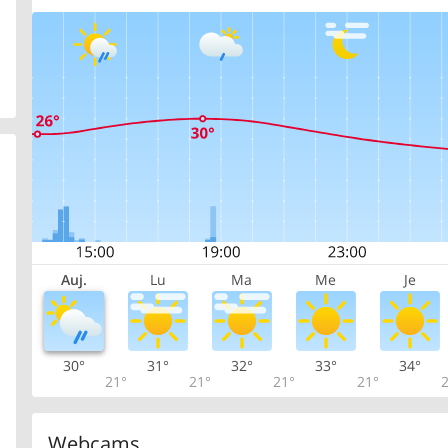
Auj.
Lu
Ma
Me
Je
30°
31°
32°
33°
34°
21°
21°
21°
21°
2
Webcams