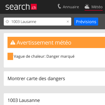
Annuaire
Météo
Votre inscription
Contact
Centre clients
Conditions d’
Mentions Légales
Protection 
Avertissement météo
Vague de chaleur: Danger marqué
Montrer carte des dangers
1003 Lausanne