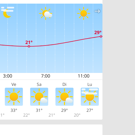
Ve
Sa
Di
Lu
33°
31°
29°
27°
1°
22°
21°
20°