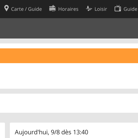
Carte / Guide
Horaires
Loisir
Guide
Politique en matière de cooki
utilisation
Préférences de cookies
des données
Développeurs
Aujourd'hui, 9/8 dès 13:40