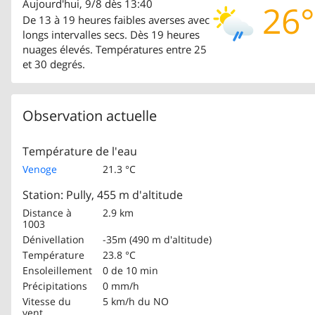
Aujourd'hui, 9/8 dès 13:40
26°
De 13 à 19 heures faibles averses avec
longs intervalles secs. Dès 19 heures
nuages élevés. Températures entre 25
et 30 degrés.
Observation actuelle
Température de l'eau
Venoge
21.3 °C
Station: Pully, 455 m d'altitude
Distance à
2.9 km
1003
Dénivellation
-35m (490 m d'altitude)
Température
23.8 °C
Ensoleillement
0 de 10 min
Précipitations
0 mm/h
Vitesse du
5 km/h
du NO
vent