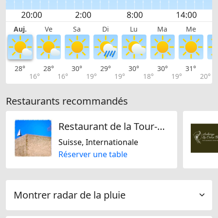
Auj.
Ve
Sa
Di
Lu
Ma
Me
28°
28°
30°
29°
30°
30°
31°
3
16°
16°
19°
19°
18°
19°
20°
Restaurants recommandés
Restaurant de la Tour-de-Gourze
Suisse, Internationale
Réserver une table
Montrer radar de la pluie