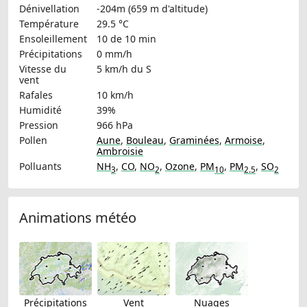
Dénivellation
-204m (659 m d'altitude)
Température
29.5 °C
Ensoleillement
10 de 10 min
Précipitations
0 mm/h
Vitesse du
5 km/h
du S
vent
Rafales
10 km/h
Humidité
39%
Pression
966 hPa
Pollen
Aune
,
Bouleau
,
Graminées
,
Armoise
,
Ambroisie
Polluants
NH
,
CO
,
NO
,
Ozone
,
PM
,
PM
,
SO
3
2
10
2.5
2
Animations météo
Précipitations
Vent
Nuages