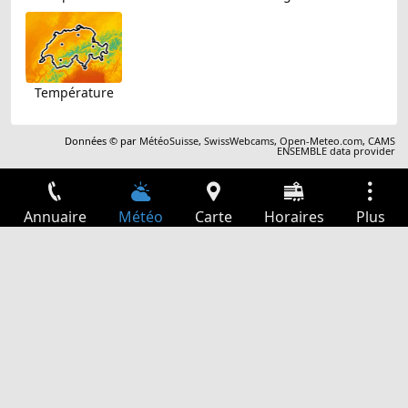
Température
Données © par
MétéoSuisse
,
SwissWebcams
,
Open-Meteo.com
,
CAMS
ENSEMBLE data provider
Annuaire
Météo
Carte
Horaires
Plus
Connexion
Services
Départs
Loisir