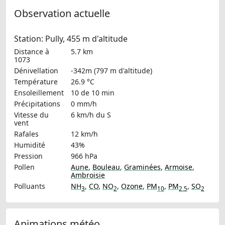
Observation actuelle
Station: Pully, 455 m d'altitude
Distance à
5.7 km
1073
Dénivellation
-342m (797 m d'altitude)
Température
26.9 °C
Ensoleillement
10 de 10 min
Précipitations
0 mm/h
Vitesse du
6 km/h
du S
vent
Rafales
12 km/h
Humidité
43%
Pression
966 hPa
Pollen
Aune
,
Bouleau
,
Graminées
,
Armoise
,
Ambroisie
Polluants
NH
,
CO
,
NO
,
Ozone
,
PM
,
PM
,
SO
3
2
10
2.5
2
Animations météo