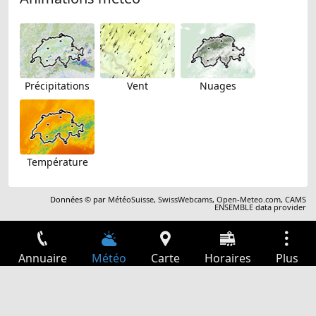
Précipitations
Vent
Nuages
Température
Données © par
MétéoSuisse
,
SwissWebcams
,
Open-Meteo.com
,
CAMS
ENSEMBLE data provider
Annuaire
Météo
Carte
Horaires
Plus
Connexion