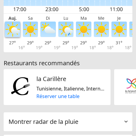
Auj.
Sa
Di
Lu
Ma
Me
Je
27°
29°
29°
29°
29°
29°
31°
3
16°
19°
19°
19°
18°
18°
18°
Restaurants recommandés
la Carillère
Tunisienne, Italienne, Internationale
Réserver une table
Montrer radar de la pluie