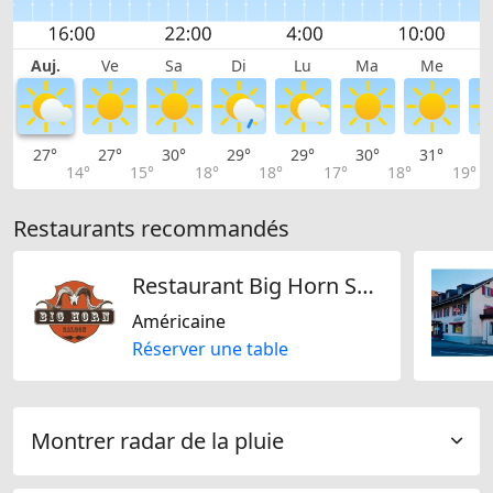
Auj.
Ve
Sa
Di
Lu
Ma
Me
27°
27°
30°
29°
29°
30°
31°
3
14°
15°
18°
18°
17°
18°
19°
Restaurants recommandés
Restaurant Big Horn Saloon
Américaine
Réserver une table
Montrer radar de la pluie