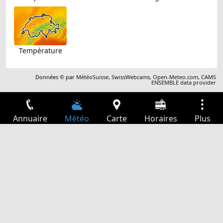
Température
Données © par
MétéoSuisse
,
SwissWebcams
,
Open-Meteo.com
,
CAMS
ENSEMBLE data provider
Annuaire
Météo
Carte
Horaires
Plus
Connexion
Services
Départs
Loisir