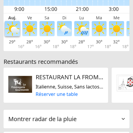
Auj.
Ve
Sa
Di
Lu
Ma
Me
29°
28°
30°
30°
28°
30°
32°
3
16°
16°
18°
18°
17°
18°
18°
Restaurants recommandés
RESTAURANT LA FROMAGERIE GOURMANDE
Italienne, Suisse, Sans lactose, Sans gluten
Réserver une table
Montrer radar de la pluie