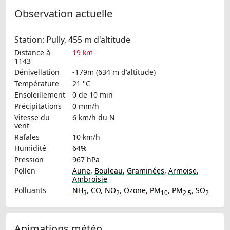
Observation actuelle
Station: Pully, 455 m d'altitude
Distance à
19 km
1143
Dénivellation
-179m (634 m d'altitude)
Température
21 °C
Ensoleillement
0 de 10 min
Précipitations
0 mm/h
Vitesse du
6 km/h
du N
vent
Rafales
10 km/h
Humidité
64%
Pression
967 hPa
Pollen
Aune
,
Bouleau
,
Graminées
,
Armoise
,
Ambroisie
Polluants
NH
,
CO
,
NO
,
Ozone
,
PM
,
PM
,
SO
3
2
10
2.5
2
Animations météo