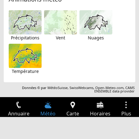
Précipitations
Vent
Nuages
Température
Données © par
MétéoSuisse
,
SwissWebcams
,
Open-Meteo.com
,
CAMS
ENSEMBLE data provider
Annuaire
Météo
Carte
Horaires
Plus
Connexion