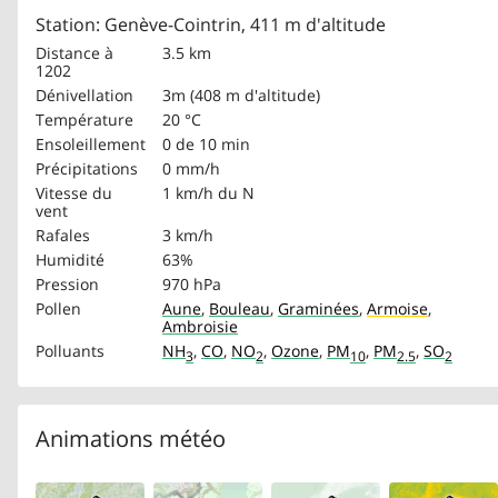
Station: Genève-Cointrin, 411 m d'altitude
Distance à
3.5 km
1202
Dénivellation
3m (408 m d'altitude)
Température
20 °C
Ensoleillement
0 de 10 min
Précipitations
0 mm/h
Vitesse du
1 km/h
du N
vent
Rafales
3 km/h
Humidité
63%
Pression
970 hPa
Pollen
Aune
,
Bouleau
,
Graminées
,
Armoise
,
Ambroisie
Polluants
NH
,
CO
,
NO
,
Ozone
,
PM
,
PM
,
SO
3
2
10
2.5
2
Animations météo