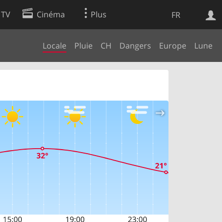
 TV
Cinéma
Plus
FR
Locale
Pluie
CH
Dangers
Europe
Lune
es
Web
Apps