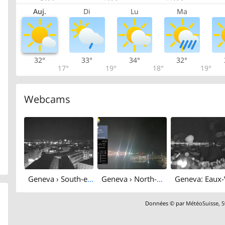
Auj.
Di
Lu
Ma
32°
33°
34°
32°
17°
19°
18°
19°
Webcams
Geneva › South-east: HEPIA
Geneva › North-west: The Geneva Water Fountain
Données © par
MétéoSuisse
,
S