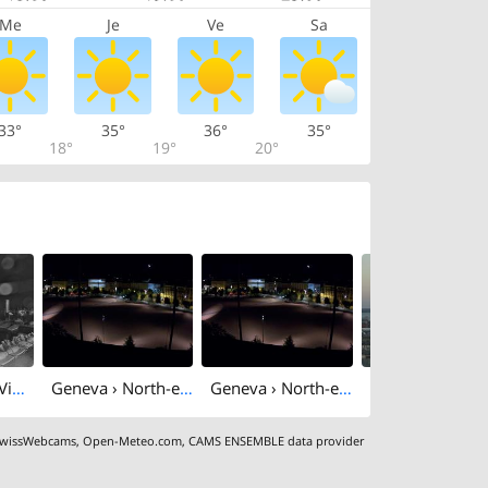
Me
Je
Ve
Sa
33°
35°
36°
35°
18°
19°
20°
Geneva: Eaux-Vives: Genève - Les Corsaires Léman
Geneva › North-east: Genève Home information - Plaine de Plainpalais
Geneva › North-east: Plaine de Plainpalais
wissWebcams
,
Open-Meteo.com
,
CAMS ENSEMBLE data provider