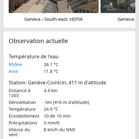
Geneva › South-east: HEPIA
Geneva: 
Observation actuelle
Température de l'eau
Rhône
26.1 °C
Arve
11.8 °C
Station: Genève-Cointrin, 411 m d'altitude
Distance à
4.4 km
1203
Dénivellation
-5m (416 m d'altitude)
Température
24.9 °C
Ensoleillement
10 de 10 min
Précipitations
0 mm/h
Vitesse du
8 km/h
du NNE
vent