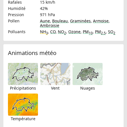
Rafales
15 km/h
Humidité
42%
Pression
971 hPa
Pollen
Aune
,
Bouleau
,
Graminées
,
Armoise
,
Ambroisie
Polluants
NH
,
CO
,
NO
,
Ozone
,
PM
,
PM
,
SO
3
2
10
2.5
2
Animations météo
Précipitations
Vent
Nuages
Température