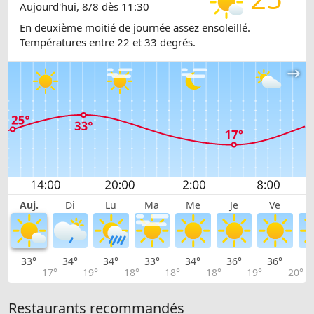
Aujourd'hui, 8/8 dès 11:30
En deuxième moitié de journée assez ensoleillé.
Températures entre 22 et 33 degrés.
Auj.
Di
Lu
Ma
Me
Je
Ve
33°
34°
34°
33°
34°
36°
36°
3
17°
19°
18°
18°
18°
19°
20°
Restaurants recommandés