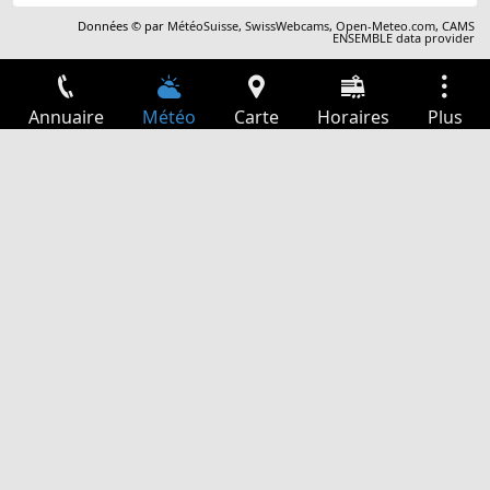
Données © par
MétéoSuisse
,
SwissWebcams
,
Open-Meteo.com
,
CAMS
ENSEMBLE data provider
Annuaire
Météo
Carte
Horaires
Plus
Connexion
Services
Départs
Loisir
Guide TV
Cinéma
Recherche Web