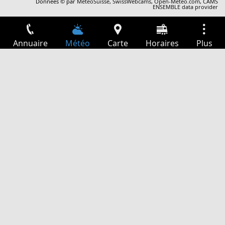
Données © par
MétéoSuisse
,
SwissWebcams
,
Open-Meteo.com
,
CAMS
ENSEMBLE data provider
Annuaire
Météo
Carte
Horaires
Plus
Connexion
Services
Départs
Loisir
Guide TV
Cinéma
Recherche Web