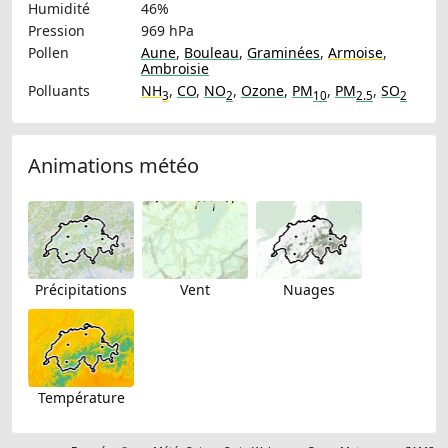
Humidité
46%
Pression
969 hPa
Pollen
Aune
,
Bouleau
,
Graminées
,
Armoise
,
Ambroisie
Polluants
NH
,
CO
,
NO
,
Ozone
,
PM
,
PM
,
SO
3
2
10
2.5
2
Animations météo
Précipitations
Vent
Nuages
Température