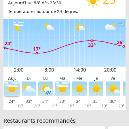
Aujourd'hui, 8/8 dès 23:30
Températures autour de 24 degrés.
Auj.
Di
Lu
Ma
Me
Je
Ve
24°
33°
34°
33°
34°
35°
36°
3
17°
20°
19°
18°
18°
19°
20°
Restaurants recommandés