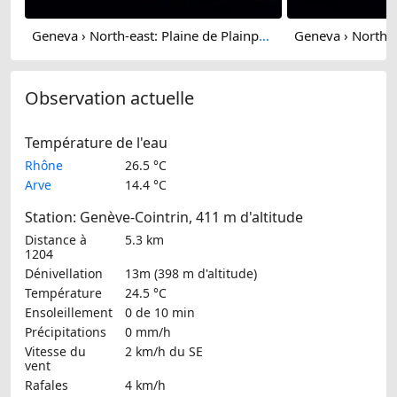
Geneva › North-east: Plaine de Plainpalais
Observation actuelle
Température de l'eau
Rhône
26.5 °C
Arve
14.4 °C
Station: Genève-Cointrin, 411 m d'altitude
Distance à
5.3 km
1204
Dénivellation
13m (398 m d'altitude)
Température
24.5 °C
Ensoleillement
0 de 10 min
Précipitations
0 mm/h
Vitesse du
2 km/h
du SE
vent
Rafales
4 km/h