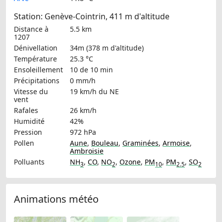
Station: Genève-Cointrin, 411 m d'altitude
Distance à
5.5 km
1207
Dénivellation
34m (378 m d'altitude)
Température
25.3 °C
Ensoleillement
10 de 10 min
Précipitations
0 mm/h
Vitesse du
19 km/h
du NE
vent
Rafales
26 km/h
Humidité
42%
Pression
972 hPa
Pollen
Aune
,
Bouleau
,
Graminées
,
Armoise
,
Ambroisie
Polluants
NH
,
CO
,
NO
,
Ozone
,
PM
,
PM
,
SO
3
2
10
2.5
2
Animations météo