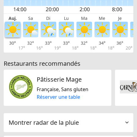
Auj.
Sa
Di
Lu
Ma
Me
Je
30°
32°
33°
33°
32°
34°
36°
3
17°
16°
19°
18°
18°
18°
20°
Restaurants recommandés
Pâtisserie Mage
Française, Sans gluten
Réserver une table
Montrer radar de la pluie