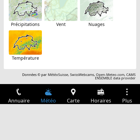
Précipitations
Vent
Nuages
Température
Données © par
MétéoSuisse
,
SwissWebcams
,
Open-Meteo.com
,
CAMS
ENSEMBLE data provider
Annuaire
Météo
Carte
Horaires
Plus
Connexion
Services