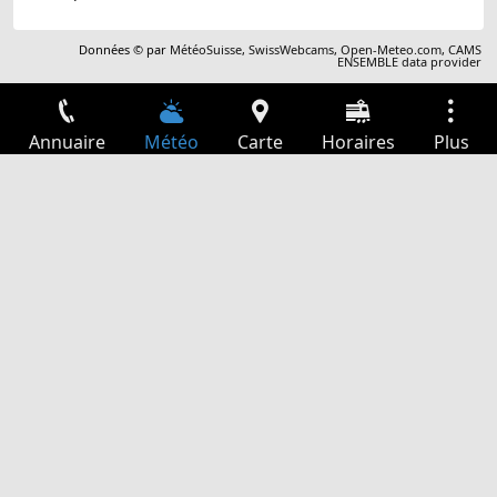
Données © par
MétéoSuisse
,
SwissWebcams
,
Open-Meteo.com
,
CAMS
ENSEMBLE data provider
Annuaire
Météo
Carte
Horaires
Plus
Connexion
Services
Départs
Loisir
Guide TV
Cinéma