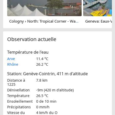
Cologny › North: Tropical Corner - Wake Up School Of Wakeboard - Foil - Surf
Observation actuelle
Température de l'eau
Arve
11.4 °C
Rhône
26.2 °C
Station: Genève-Cointrin, 411 m d'altitude
Distance à
7.8 km
1225
Dénivellation
-9m (420 m d'altitude)
Température
26.5 °C
Ensoleillement
0 de 10 min
Précipitations
0 mm/h
Vitesse du
4 km/h
du O