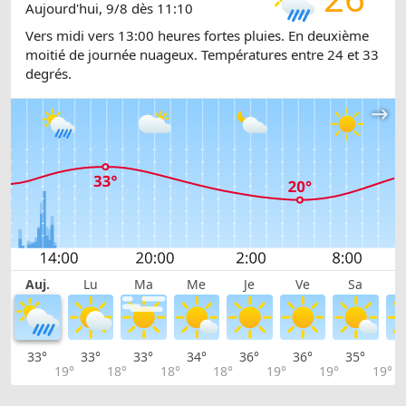
Aujourd'hui, 9/8 dès 11:10
Vers midi vers 13:00 heures fortes pluies. En deuxième
moitié de journée nuageux. Températures entre 24 et 33
degrés.
Auj.
Lu
Ma
Me
Je
Ve
Sa
33°
33°
33°
34°
36°
36°
35°
3
19°
18°
18°
18°
19°
19°
19°