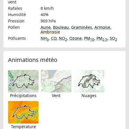
vent
Rafales
8 km/h
Humidité
40%
Pression
969 hPa
Pollen
Aune
,
Bouleau
,
Graminées
,
Armoise
,
Ambroisie
Polluants
NH
,
CO
,
NO
,
Ozone
,
PM
,
PM
,
SO
3
2
10
2.5
2
Animations météo
Précipitations
Vent
Nuages
Température