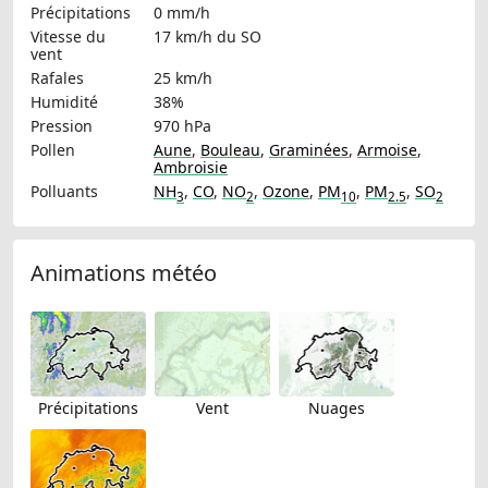
Précipitations
0 mm/h
Vitesse du
17 km/h
du SO
vent
Rafales
25 km/h
Humidité
38%
Pression
970 hPa
Pollen
Aune
,
Bouleau
,
Graminées
,
Armoise
,
Ambroisie
Polluants
NH
,
CO
,
NO
,
Ozone
,
PM
,
PM
,
SO
3
2
10
2.5
2
Animations météo
Précipitations
Vent
Nuages