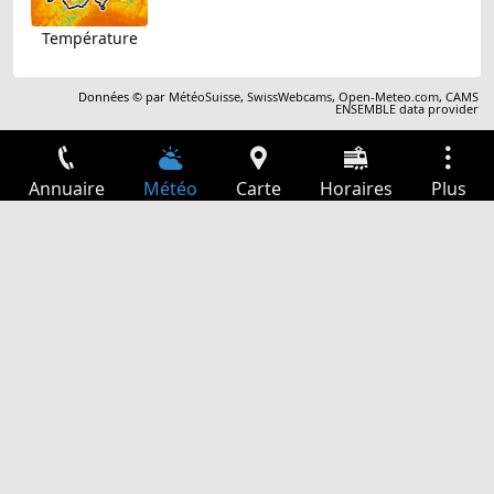
Température
Données © par
MétéoSuisse
,
SwissWebcams
,
Open-Meteo.com
,
CAMS
ENSEMBLE data provider
Annuaire
Météo
Carte
Horaires
Plus
Connexion
Services
Départs
Loisir
Guide TV