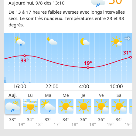
Aujourd'hui, 9/8 dès 13:10
De 13 à 17 heures faibles averses avec longs intervalles
secs. Le soir très nuageux. Températures entre 23 et 33
degrés.
Auj.
Lu
Ma
Me
Je
Ve
Sa
33°
34°
33°
34°
36°
36°
34°
3
19°
18°
17°
18°
18°
19°
19°