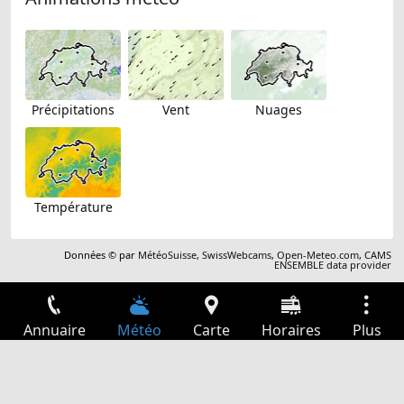
Précipitations
Vent
Nuages
Température
Données © par
MétéoSuisse
,
SwissWebcams
,
Open-Meteo.com
,
CAMS
ENSEMBLE data provider
Annuaire
Météo
Carte
Horaires
Plus
Connexion