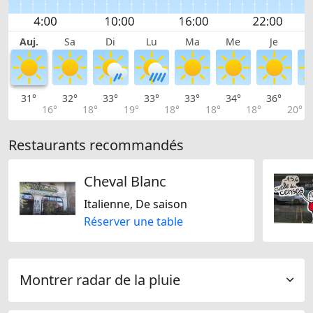
Auj.
Sa
Di
Lu
Ma
Me
Je
31°
32°
33°
33°
33°
34°
36°
3
16°
18°
19°
18°
18°
18°
20°
Restaurants recommandés
Cheval Blanc
Italienne, De saison
Réserver une table
Montrer radar de la pluie