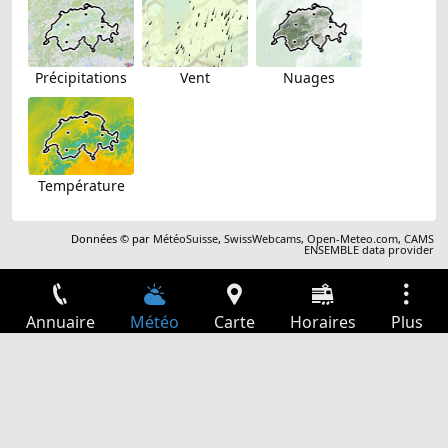
Précipitations
Vent
Nuages
Température
Données © par
MétéoSuisse
,
SwissWebcams
,
Open-Meteo.com
,
CAMS
ENSEMBLE data provider
Annuaire
Météo
Carte
Horaires
Plus
Connexion
Services