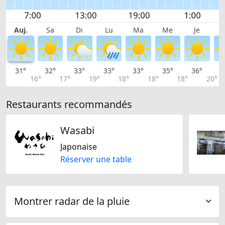
Auj.
Sa
Di
Lu
Ma
Me
Je
31°
32°
33°
33°
33°
35°
36°
3
16°
17°
19°
18°
18°
18°
20°
Restaurants recommandés
Wasabi
Japonaise
Réserver une table
Montrer radar de la pluie