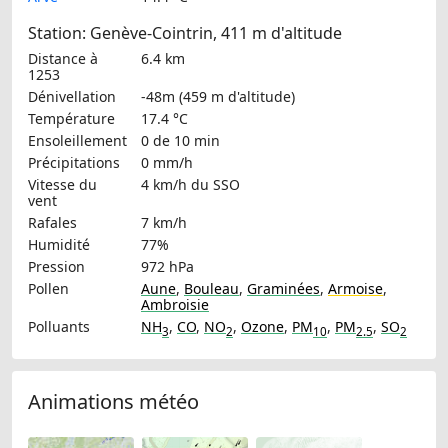
Station: Genève-Cointrin, 411 m d'altitude
Distance à
6.4 km
1253
Dénivellation
-48m (459 m d'altitude)
Température
17.4 °C
Ensoleillement
0 de 10 min
Précipitations
0 mm/h
Vitesse du
4 km/h
du SSO
vent
Rafales
7 km/h
Humidité
77%
Pression
972 hPa
Pollen
Aune
,
Bouleau
,
Graminées
,
Armoise
,
Ambroisie
Polluants
NH
,
CO
,
NO
,
Ozone
,
PM
,
PM
,
SO
3
2
10
2.5
2
Animations météo