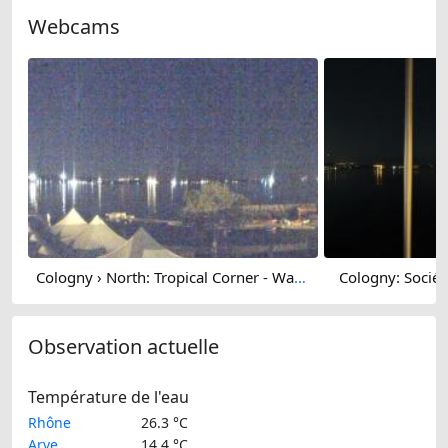
Webcams
Cologny › North: Tropical Corner - Wake Up School Of Wakeboard - Foil - Surf
Cologny: Socié
Observation actuelle
Température de l'eau
Rhône
26.3 °C
Arve
14.4 °C