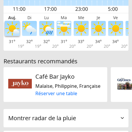
Auj.
Di
Lu
Ma
Me
Je
Ve
31°
32°
32°
31°
33°
34°
34°
3
19°
19°
20°
20°
20°
20°
20°
Restaurants recommandés
Café Bar Jayko
Malaise, Philippine, Française
Réserver une table
Montrer radar de la pluie