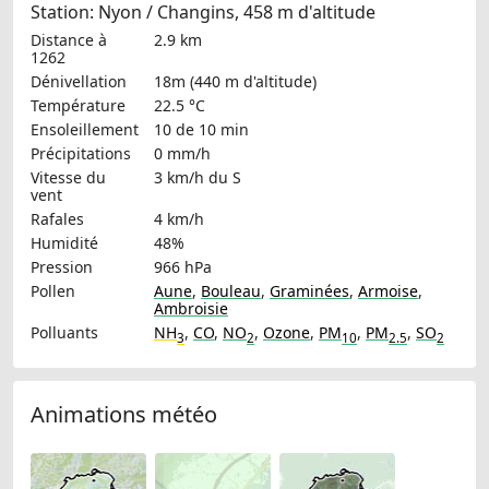
Station: Nyon / Changins, 458 m d'altitude
Distance à
2.9 km
1262
Dénivellation
18m (440 m d'altitude)
Température
22.5 °C
Ensoleillement
10 de 10 min
Précipitations
0 mm/h
Vitesse du
3 km/h
du S
vent
Rafales
4 km/h
Humidité
48%
Pression
966 hPa
Pollen
Aune
,
Bouleau
,
Graminées
,
Armoise
,
Ambroisie
Polluants
NH
,
CO
,
NO
,
Ozone
,
PM
,
PM
,
SO
3
2
10
2.5
2
Animations météo