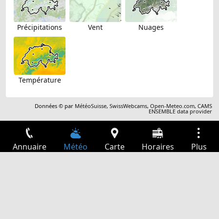
Précipitations
Vent
Nuages
Température
Données © par
MétéoSuisse
,
SwissWebcams
,
Open-Meteo.com
,
CAMS
ENSEMBLE data provider
Annuaire
Météo
Carte
Horaires
Plus
Connexion
Services
Départs