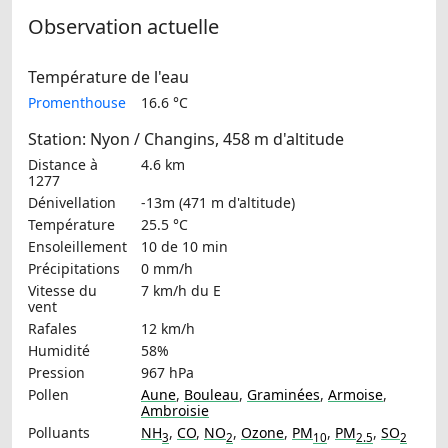
Observation actuelle
Température de l'eau
Promenthouse
16.6 °C
Station: Nyon / Changins, 458 m d'altitude
Distance à
4.6 km
1277
Dénivellation
-13m (471 m d'altitude)
Température
25.5 °C
Ensoleillement
10 de 10 min
Précipitations
0 mm/h
Vitesse du
7 km/h
du E
vent
Rafales
12 km/h
Humidité
58%
Pression
967 hPa
Pollen
Aune
,
Bouleau
,
Graminées
,
Armoise
,
Ambroisie
Polluants
NH
,
CO
,
NO
,
Ozone
,
PM
,
PM
,
SO
3
2
10
2.5
2