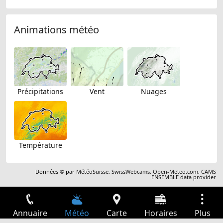
Animations météo
Précipitations
Vent
Nuages
Température
Données © par
MétéoSuisse
,
SwissWebcams
,
Open-Meteo.com
,
CAMS
ENSEMBLE data provider
Annuaire
Météo
Carte
Horaires
Plus