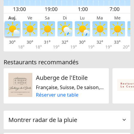
Auj.
Ve
Sa
Di
Lu
Ma
Me
30°
30°
31°
32°
30°
32°
33°
3
18°
18°
19°
19°
19°
19°
20°
Restaurants recommandés
Auberge de l'Etoile
Française, Suisse, De saison, Plats bio, Sans gluten, Sans noix, Sans soja, Sans lactose
Réserver une table
Montrer radar de la pluie