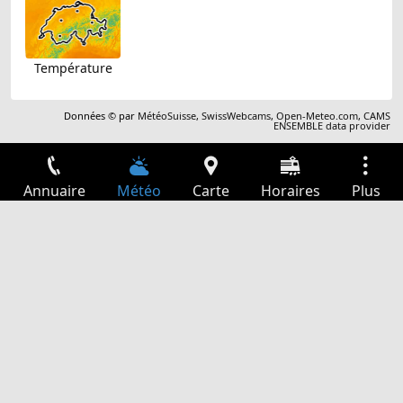
Température
Données © par
MétéoSuisse
,
SwissWebcams
,
Open-Meteo.com
,
CAMS
ENSEMBLE data provider
Annuaire
Météo
Carte
Horaires
Plus
Connexion
Services
Départs
Loisir
Guide TV