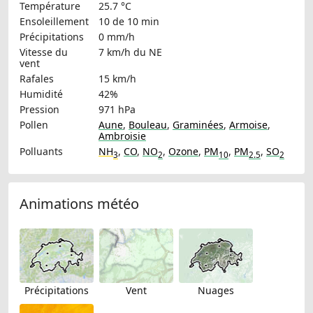
Température
25.7 °C
Ensoleillement
10 de 10 min
Précipitations
0 mm/h
Vitesse du
7 km/h
du NE
vent
Rafales
15 km/h
Humidité
42%
Pression
971 hPa
Pollen
Aune
,
Bouleau
,
Graminées
,
Armoise
,
Ambroisie
Polluants
NH
,
CO
,
NO
,
Ozone
,
PM
,
PM
,
SO
3
2
10
2.5
2
Animations météo
Précipitations
Vent
Nuages