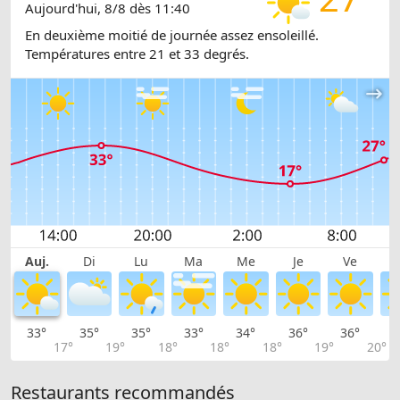
Aujourd'hui, 8/8 dès 11:40
En deuxième moitié de journée assez ensoleillé.
Températures entre 21 et 33 degrés.
Auj.
Di
Lu
Ma
Me
Je
Ve
33°
35°
35°
33°
34°
36°
36°
3
17°
19°
18°
18°
18°
19°
20°
Restaurants recommandés