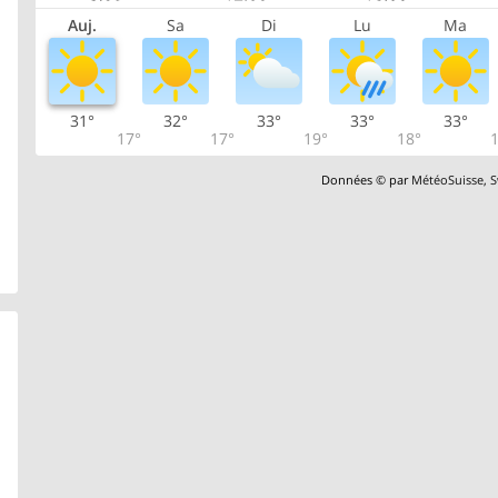
Auj.
Sa
Di
Lu
Ma
31°
32°
33°
33°
33°
17°
17°
19°
18°
1
Données © par
MétéoSuisse
,
S