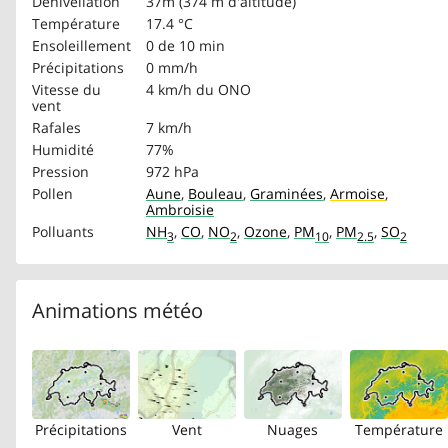
Dénivellation
37m (374 m d'altitude)
Température
17.4 °C
Ensoleillement
0 de 10 min
Précipitations
0 mm/h
Vitesse du
4 km/h
du ONO
vent
Rafales
7 km/h
Humidité
77%
Pression
972 hPa
Pollen
Aune
,
Bouleau
,
Graminées
,
Armoise
,
Ambroisie
Polluants
NH
,
CO
,
NO
,
Ozone
,
PM
,
PM
,
SO
3
2
10
2.5
2
Animations météo
Précipitations
Vent
Nuages
Température