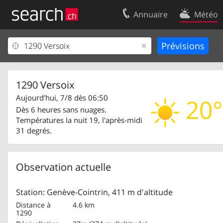
Annuaire
Météo
Votre inscription
Contact
Centre clients
Conditions d’
Mentions Légales
Protection 
1290 Versoix
Aujourd'hui, 7/8 dès 06:50
20°
Dès 6 heures sans nuages.
Températures la nuit 19, l'après-midi
31 degrés.
Observation actuelle
Station: Genève-Cointrin, 411 m d'altitude
Distance à
4.6 km
1290