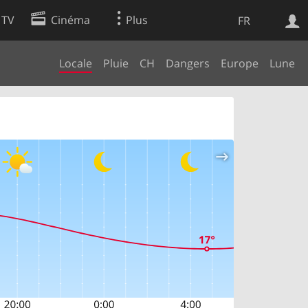
 TV
Cinéma
Plus
FR
Locale
Pluie
CH
Dangers
Europe
Lune
es
Web
Apps