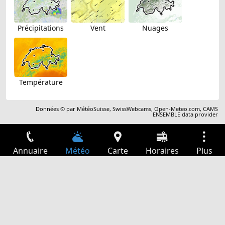
Précipitations
Vent
Nuages
Température
Données © par
MétéoSuisse
,
SwissWebcams
,
Open-Meteo.com
,
CAMS
ENSEMBLE data provider
Annuaire
Météo
Carte
Horaires
Plus
Connexion
Services
Départs