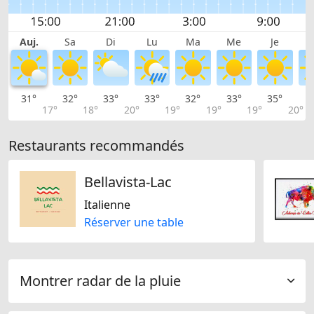
Auj.
Sa
Di
Lu
Ma
Me
Je
31°
32°
33°
33°
32°
33°
35°
3
17°
18°
20°
19°
19°
19°
20°
Restaurants recommandés
Bellavista-Lac
Italienne
Réserver une table
Montrer radar de la pluie