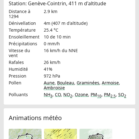
Station: Genève-Cointrin, 411 m d'altitude
Distance à
2.9 km
1294
Dénivellation
4m (407 m d'altitude)
Température
25.4 °C
Ensoleillement
10 de 10 min
Précipitations
0 mm/h
Vitesse du
16 km/h
du NNE
vent
Rafales
26 km/h
Humidité
41%
Pression
972 hPa
Pollen
Aune
,
Bouleau
,
Graminées
,
Armoise
,
Ambroisie
Polluants
NH
,
CO
,
NO
,
Ozone
,
PM
,
PM
,
SO
3
2
10
2.5
2
Animations météo