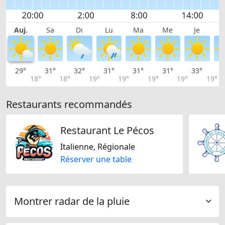
Auj.
Sa
Di
Lu
Ma
Me
Je
29°
31°
32°
31°
31°
31°
33°
3
18°
18°
19°
19°
19°
19°
19°
Restaurants recommandés
Restaurant Le Pécos
Italienne, Régionale
Réserver une table
Montrer radar de la pluie