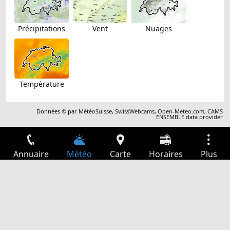
Précipitations
Vent
Nuages
Température
Données © par
MétéoSuisse
,
SwissWebcams
,
Open-Meteo.com
,
CAMS
ENSEMBLE data provider
Annuaire
Météo
Carte
Horaires
Plus
Connexion
Services
Départs