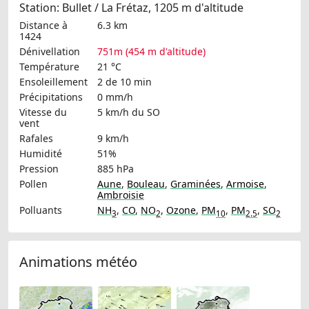
Station: Bullet / La Frétaz, 1205 m d'altitude
Distance à
6.3 km
1424
Dénivellation
751m (454 m d'altitude)
Température
21 °C
Ensoleillement
2 de 10 min
Précipitations
0 mm/h
Vitesse du
5 km/h
du SO
vent
Rafales
9 km/h
Humidité
51%
Pression
885 hPa
Pollen
Aune
,
Bouleau
,
Graminées
,
Armoise
,
Ambroisie
Polluants
NH
,
CO
,
NO
,
Ozone
,
PM
,
PM
,
SO
3
2
10
2.5
2
Animations météo