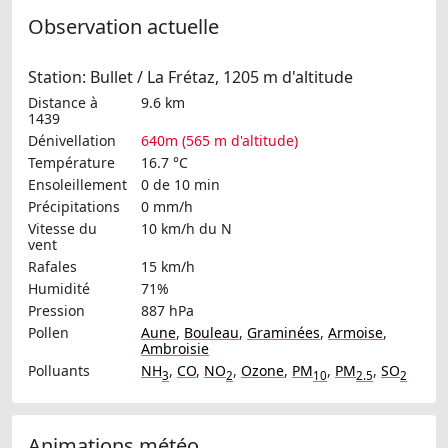
Observation actuelle
Station: Bullet / La Frétaz, 1205 m d'altitude
Distance à
9.6 km
1439
Dénivellation
640m (565 m d'altitude)
Température
16.7 °C
Ensoleillement
0 de 10 min
Précipitations
0 mm/h
Vitesse du
10 km/h
du N
vent
Rafales
15 km/h
Humidité
71%
Pression
887 hPa
Pollen
Aune
,
Bouleau
,
Graminées
,
Armoise
,
Ambroisie
Polluants
NH
,
CO
,
NO
,
Ozone
,
PM
,
PM
,
SO
3
2
10
2.5
2
Animations météo