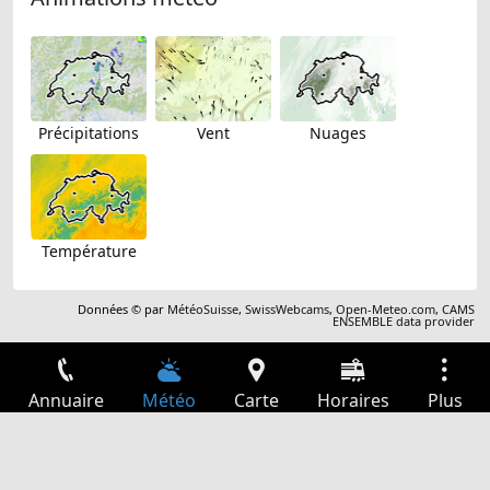
Précipitations
Vent
Nuages
Température
Données © par
MétéoSuisse
,
SwissWebcams
,
Open-Meteo.com
,
CAMS
ENSEMBLE data provider
Annuaire
Météo
Carte
Horaires
Plus
Connexion