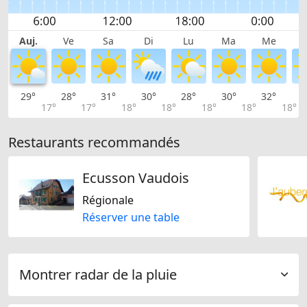
Auj.
Ve
Sa
Di
Lu
Ma
Me
29°
28°
31°
30°
28°
30°
32°
3
17°
17°
18°
18°
18°
18°
18°
Restaurants recommandés
Ecusson Vaudois
Régionale
Réserver une table
Montrer radar de la pluie