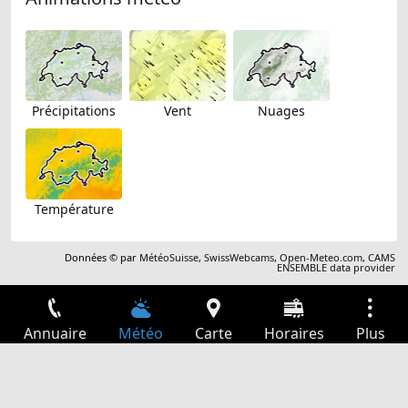
Précipitations
Vent
Nuages
Température
Données © par
MétéoSuisse
,
SwissWebcams
,
Open-Meteo.com
,
CAMS
ENSEMBLE data provider
Annuaire
Météo
Carte
Horaires
Plus
Connexion