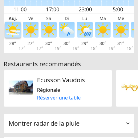
Auj.
Ve
Sa
Di
Lu
Ma
Me
28°
27°
30°
30°
29°
30°
31°
3
17°
17°
19°
19°
18°
19°
18°
Restaurants recommandés
Ecusson Vaudois
Régionale
Réserver une table
Montrer radar de la pluie