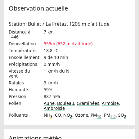
Observation actuelle
Station: Bullet / La Frétaz, 1205 m d'altitude
Distance à
7 km
1446
Dénivellation
553m (652 m d'altitude)
Température
18.8 °C
Ensoleillement
9 de 10 min
Précipitations
0 mm/h
Vitesse du
1 km/h
du N
vent
Rafales
3 km/h
Humidité
59%
Pression
887 hPa
Pollen
Aune
,
Bouleau
,
Graminées
,
Armoise
,
Ambroisie
Polluants
NH
,
CO
,
NO
,
Ozone
,
PM
,
PM
,
SO
3
2
10
2.5
2
Animations météo