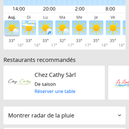
Auj.
Di
Lu
Ma
Me
Je
Ve
33°
33°
33°
32°
33°
35°
35°
3
16°
18°
17°
17°
17°
18°
18°
Restaurants recommandés
Chez Cathy Sàrl
De saison
Réserver une table
Montrer radar de la pluie