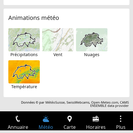
Animations météo
Précipitations
Vent
Nuages
Température
Données © par
MétéoSuisse
,
SwissWebcams
,
Open-Meteo.com
,
CAMS
ENSEMBLE data provider
Annuaire
Météo
Carte
Horaires
Plus