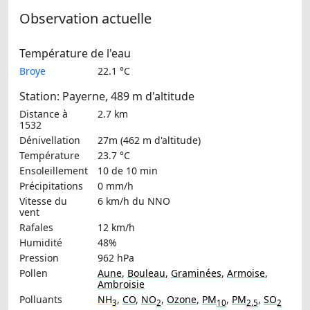
Observation actuelle
Température de l'eau
Broye
22.1 °C
Station: Payerne, 489 m d'altitude
Distance à
2.7 km
1532
Dénivellation
27m (462 m d'altitude)
Température
23.7 °C
Ensoleillement
10 de 10 min
Précipitations
0 mm/h
Vitesse du
6 km/h
du NNO
vent
Rafales
12 km/h
Humidité
48%
Pression
962 hPa
Pollen
Aune
,
Bouleau
,
Graminées
,
Armoise
,
Ambroisie
Polluants
NH
,
CO
,
NO
,
Ozone
,
PM
,
PM
,
SO
3
2
10
2.5
2