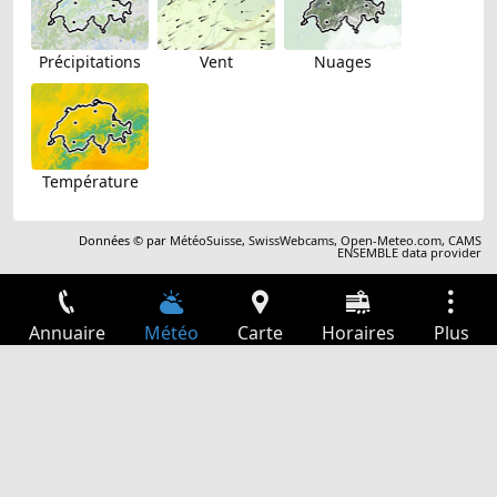
Précipitations
Vent
Nuages
Température
Données © par
MétéoSuisse
,
SwissWebcams
,
Open-Meteo.com
,
CAMS
ENSEMBLE data provider
Annuaire
Météo
Carte
Horaires
Plus
Connexion
Services
Départs