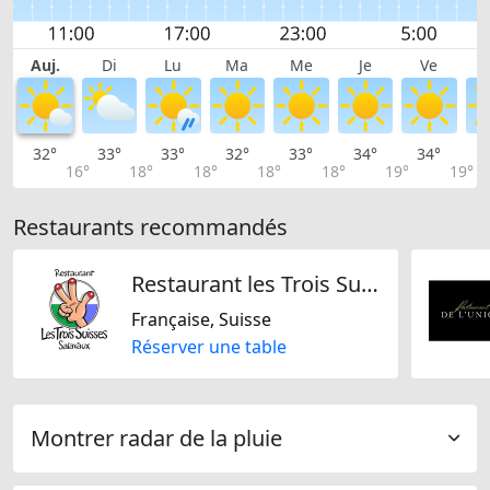
Auj.
Di
Lu
Ma
Me
Je
Ve
32°
33°
33°
32°
33°
34°
34°
3
16°
18°
18°
18°
18°
19°
19°
Restaurants recommandés
Restaurant les Trois Suisses SA
Française, Suisse
Réserver une table
Montrer radar de la pluie