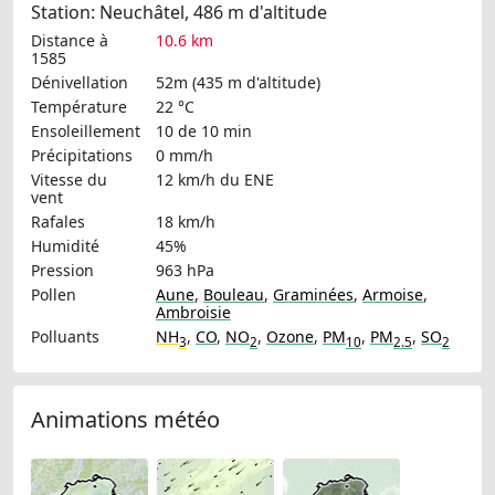
Station: Neuchâtel, 486 m d'altitude
Distance à
10.6 km
1585
Dénivellation
52m (435 m d'altitude)
Température
22 °C
Ensoleillement
10 de 10 min
Précipitations
0 mm/h
Vitesse du
12 km/h
du ENE
vent
Rafales
18 km/h
Humidité
45%
Pression
963 hPa
Pollen
Aune
,
Bouleau
,
Graminées
,
Armoise
,
Ambroisie
Polluants
NH
,
CO
,
NO
,
Ozone
,
PM
,
PM
,
SO
3
2
10
2.5
2
Animations météo