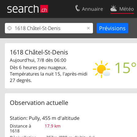
Annuaire
Météo
Votre inscription
Contact
Centre clients
Conditions d’
Mentions Légales
Protection 
1618 Châtel-St-Denis
Aujourd'hui, 7/8 dès 06:00
15°
Dès 6 heures peu nuageux.
Températures la nuit 15, l'après-midi
27 degrés.
Observation actuelle
Station: Pully, 455 m d'altitude
Distance à
17.9 km
1618