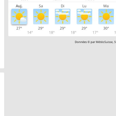
Auj.
Sa
Di
Lu
Ma
27°
29°
29°
29°
30°
14°
18°
18°
17°
1
Données © par
MétéoSuisse
,
S