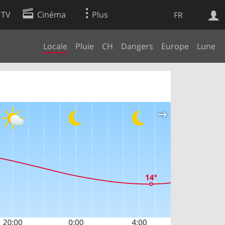
 TV
Cinéma
Plus
FR
Locale
Pluie
CH
Dangers
Europe
Lune
es
Web
Apps