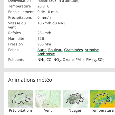
Dénivellation
-353m (808 m d'altitude)
Température
20.8 °C
Ensoleillement
0 de 10 min
Précipitations
0 mm/h
Vitesse du
10 km/h
du NNE
vent
Rafales
28 km/h
Humidité
52%
Pression
966 hPa
Pollen
Aune
,
Bouleau
,
Graminées
,
Armoise
,
Ambroisie
Polluants
NH
,
CO
,
NO
,
Ozone
,
PM
,
PM
,
SO
3
2
10
2.5
2
Animations météo
Précipitations
Vent
Nuages
Température