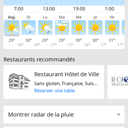
Auj.
Di
Lu
Ma
Me
Je
Ve
29°
30°
29°
29°
30°
30°
31°
3
18°
18°
17°
17°
16°
17°
17°
Restaurants recommandés
Restaurant Hôtel de Ville
Sans gluten, Française, Suisse, Européene
Réserver une table
Montrer radar de la pluie