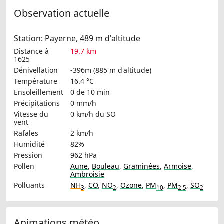
Observation actuelle
Station: Payerne, 489 m d'altitude
Distance à
19.7 km
1625
Dénivellation
-396m (885 m d'altitude)
Température
16.4 °C
Ensoleillement
0 de 10 min
Précipitations
0 mm/h
Vitesse du
0 km/h
du SO
vent
Rafales
2 km/h
Humidité
82%
Pression
962 hPa
Pollen
Aune
,
Bouleau
,
Graminées
,
Armoise
,
Ambroisie
Polluants
NH
,
CO
,
NO
,
Ozone
,
PM
,
PM
,
SO
3
2
10
2.5
2
Animations météo