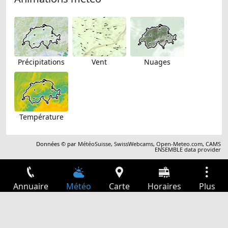
Précipitations
Vent
Nuages
Température
Données © par
MétéoSuisse
,
SwissWebcams
,
Open-Meteo.com
,
CAMS
ENSEMBLE data provider
Annuaire
Météo
Carte
Horaires
Plus
Connexion