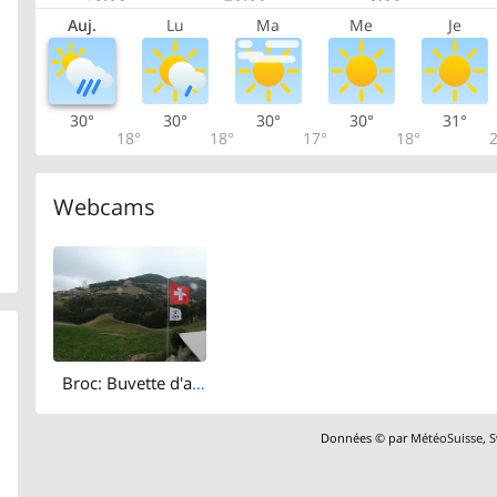
Auj.
Lu
Ma
Me
Je
30°
30°
30°
30°
31°
18°
18°
17°
18°
2
Webcams
Broc: Buvette d'alpage Chez Boudji - Lac de Montsalvens - Gruyères - Moléson
Données © par
MétéoSuisse
,
S