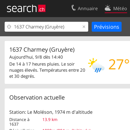
Annuaire
Météo
Votre inscription
Contact
Centre clients
Conditions d’
Mentions Légales
Protection 
1637 Charmey (Gruyère)
Aujourd'hui, 9/8 dès 14:40
27°
De 14 à 17 heures pluies. Le soir
nuages élevés. Températures entre 20
et 30 degrés.
Observation actuelle
Station: Le Moléson, 1974 m d'altitude
Distance à
13.9 km
1637