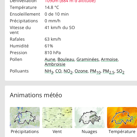
Dénivellation
1090m (884 m d'altitude)
Température
14.8 °C
Ensoleillement
0 de 10 min
Précipitations
0 mm/h
Vitesse du
41 km/h
du SO
vent
Rafales
63 km/h
Humidité
61%
Pression
810 hPa
Pollen
Aune
,
Bouleau
,
Graminées
,
Armoise
,
Ambroisie
Polluants
NH
,
CO
,
NO
,
Ozone
,
PM
,
PM
,
SO
3
2
10
2.5
2
Animations météo
Précipitations
Vent
Nuages
Température