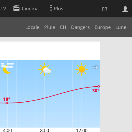
 TV
Cinéma
Plus
FR
Locale
Pluie
CH
Dangers
Europe
Lune
es
Web
Apps